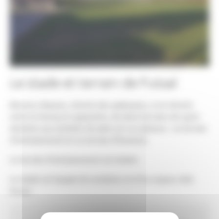
Le stade et terrain de Futsal
Bessens dispose, chemin des palanques, à mi chemin
entre le bourg et Lapeyrière, de deux terrains de sport
destinés aux activités de plein air sur pelouse : un terrain
d'entrainement et un terrain d'honneur.
Le terrain d'entrainement est éclairé.
Le stade est équipé de vestiaires et d'un espace club-
house.