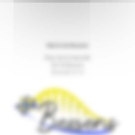
Mairie de Bessens
Place de la Fraternité
82170 Bessens
05 63 02 57 73