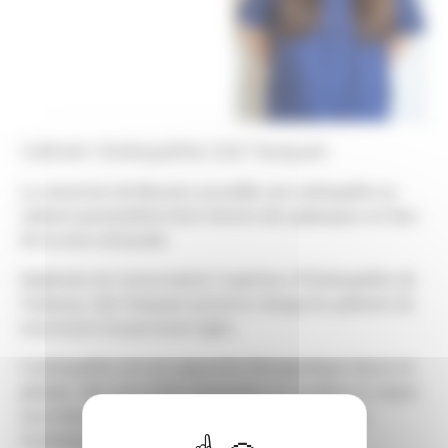
Cabinet Ostéopathie Zoé Tanquart
La commune de Bessens accueille une ostéopathe au
cabinet paramédical situé chemin des palanques en face
de la zone artisanale.
Diplômée du Conservatoire Supérieur d'Ostéopathie de
Toulouse, Zoé Tanquart prend en charge les patients du
nourrisson à la personne âgée.
L'ostéopathie est une approche thérapeutique douce et
globale. Elle est à visée préventive ou curative et soigne
aussi bien les troubles musculo-squeletiques que
viscéraux.