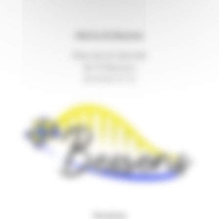
Mairie de Bessens
Place de la Fraternité
82170 Bessens
05 63 02 57 73
Horaires